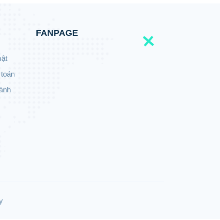
FANPAGE
mật
 toán
hành
y