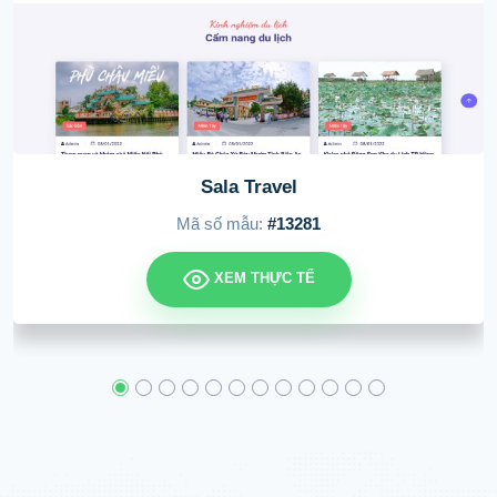
Tin 
 Travel
Mã số 
ẫu:
#13281
XE
 THỰC TẾ